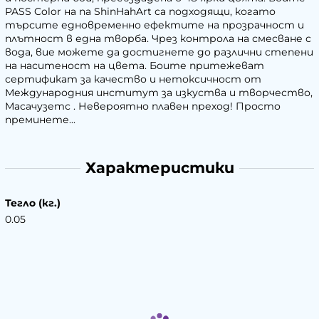
PASS Color на na ShinHahArt са подходящи, когато
търсите едновременно ефектите на прозрачност и
плътност в една творба. Чрез контрола на смесване с
вода, вие можете да достигнете до различни степени
на наситеност на цвета. Боите притежеват
сертификат за качество и нетоксичност от
Международния институт за изкуства и творчество,
Масачузетс . Невероятно плавен преход! Просто
преминете...
Характеристики
Тегло (кг.)
0.05