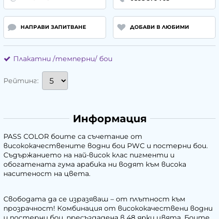
НАПРАВИ ЗАПИТВАНЕ
ДОБАВИ В ЛЮБИМИ
Плакатни /темперни/ бои
Рейтинг:
Информация
PASS COLOR боите са съчетание от
висококачествените водни бои PWC и постерни бои.
Съдържанието на най-висок клас пигменти и
обогатената гума арабика ни водят към висока
наситеност на цвета.
Свободата да се изразяваш – от плътност към
прозрачност! Комбинация от висококачествени водни
и постерни бои, пресъздадена в 48 ярки цвята. Боите