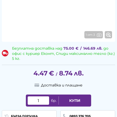
1 от 3
Безплатна доставка над
75.00
€
/
146.69
лв.
до
офис с куриер Еконт, Спиди максимално тегло (кг.)
5 кг.
4.47
€
8.74
лв.
/
Доставка и плащане
бр.
КУПИ
0893 376 705
БЪРЗА ПОРЪЧКА