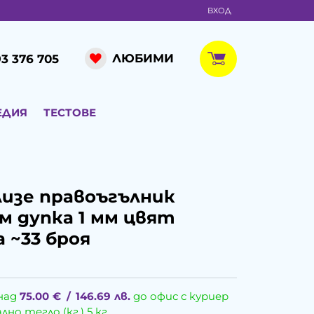
ВХОД
ЛЮБИМИ
3 376 705
ЕДИЯ
ТЕСТОВЕ
изе правоъгълник
м дупка 1 мм цвят
а ~33 броя
над
75.00
€
/
146.69
лв.
до офис с куриер
о тегло (кг.) 5 кг.