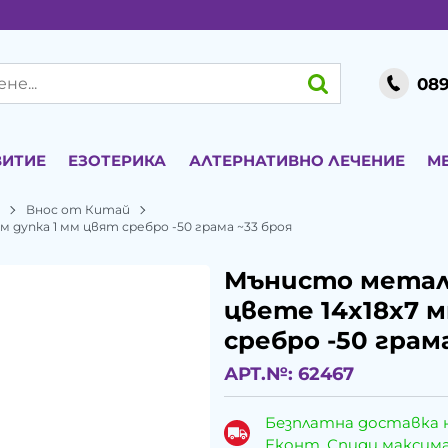
089
ВИТИЕ
ЕЗОТЕРИКА
АЛТЕРНАТИВНО ЛЕЧЕНИЕ
М
и
Внос от Китай
дупка 1 мм цвят сребро -50 грама ~33 броя
Мънисто метал
цвете 14x18x7 м
сребро -50 грам
АРТ.№:
62467
Безплатна доставка 
Еконт, Спиди максималн