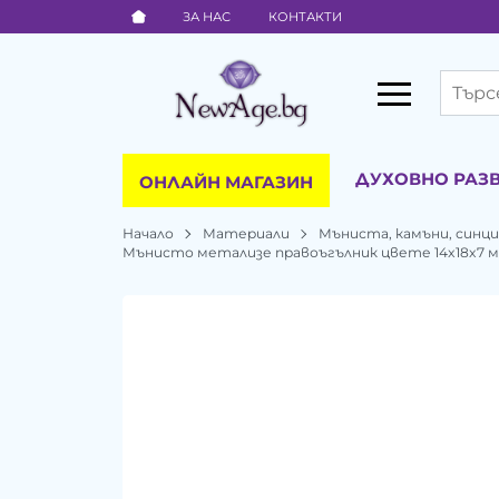
ЗА НАС
КОНТАКТИ
ДУХОВНО РАЗ
ОНЛАЙН МАГАЗИН
Начало
Материали
Мъниста, камъни, синц
Мънисто метализе правоъгълник цвете 14x18x7 мм 