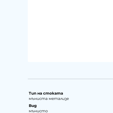
Тип на стоката
мъниста метализе
Вид
мънисто