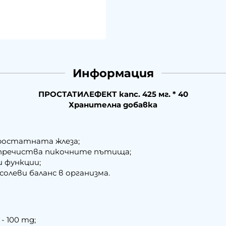
Информация
ПРОСТАТИЛЕФЕКТ капс. 425 мг. * 40
Хранителна добавка
ростатната жлеза;
 пречиства пикочните пътища;
и функции;
солеви баланс в организма.
) - 100 mg;