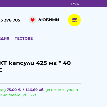
ВХОД
ЛЮБИМИ
3 376 705
ЕДИЯ
ТЕСТОВЕ
 капсули 425 мг * 40
С
над
75.00
€
/
146.69
лв.
до офис с куриер
о тегло (кг.) 5 кг.