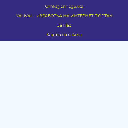
Отказ от сделка
VALIVAL - ИЗРАБОТКА НА ИНТЕРНЕТ ПОРТАЛ
За Нас
Карта на сайта
Контакти
Духовно развитие
Езотерика
Алтернативно лечение
Медия
Тестове
Категории
Амулети, Талисмани, Фън Шуй
Материя