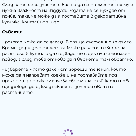
След като се разлисти е важно да се премести, но му е
нужна влажност на въздуха. Розата не се нуждае от
почва, така, че може да я поставите в декоративна
купичка, контейнер и др.
Съвети:
- розата може да се запази в спящо състояние за дълго
време, дори десетилетия. Може да я поставите на
рафт или в кутия и да я извадите с цел или специален
повод, а след това отново да я върнете там обратно.
- изберете място далеч от горещи течения, които
може да я направят крехка и не поставяйте под
прозорец до пряка слънчева светлина, тъй като това
ще доведе до избледняване на зеления цвят на
растението.