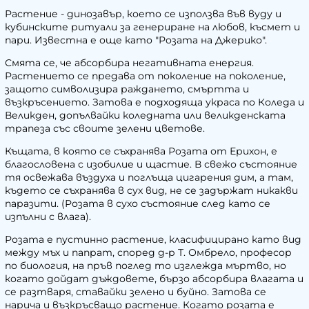
Растение - динозавър, което се използва във вуду и
кубинските ритуали за генериране на любов, късмет и
пари. Известна е още като "Розата на Джерико".
Смята се, че абсорбира негативната енергия.
Растението се предава от поколение на поколение,
защото символизира раждането, смъртта и
възкръсението. Затова е подходяща украса по Коледа и
Великден, допълвайки коледната или великденската
трапеза със своите зелени цветове.
Къщата, в която се съхранява Розата от Ерихон, е
благословена с изобилие и щастие. В свежо състояние
тя освежава въздуха и поглъща цигарения дим, а там,
където се съхранява в сух вид, не се задържат никакви
паразити. (Розата в сухо състояние след като се
изпълни с влага).
Розата е пустинно растение, класифицирано като вид
между мъх и папрат, според д-р Т. Омбрело, професор
по биология, на пръв поглед то изглежда мъртво, но
когато дойдат дъждовете, бързо абсорбира влагата и
се разтваря, ставайки зелено и буйно. Затова се
нарича и възкръсващо растение. Когато розата е