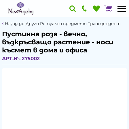
Назад до Други Ритуални предмети Трансцендент
Пустинна роза - вечно,
възкръсващо растение - носи
късмет в дома и офиса
АРТ.№:
275002