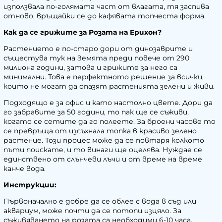
използвала по-голямата част от влагата, тя заспива
отново, връщайки се до кафявата топчеста форма.
Как да се грижите за Розата на Ерихон?
Растението е по-старо дори от динозаврите и
същестува тук на Земята преди повече от 290
милиона години, затова и грижите за него са
минимални. Това е перфектното решение за всички,
които не могат да опазят растенията зелени и живи.
Подходящо е за офис и като настолно цвете. Дори да
го забравите за 50 години, то пак ще се съживи,
когато се сетите да го полеете. За броени часове то
се превръща от изсъхнала топка в красиво зелено
растение. Този процес може да се повтаря колкото
пъти поискате, и то винаги ще оцелява. Нуждае се
единствено от слънчеви лъчи и от време на време
канче вода.
Инструкции:
Първоначално е добре да се облее с вода в съд или
аквариум, може почти да се потопи изцяло. За
съживяването на розата са необходими 6-10 часа.