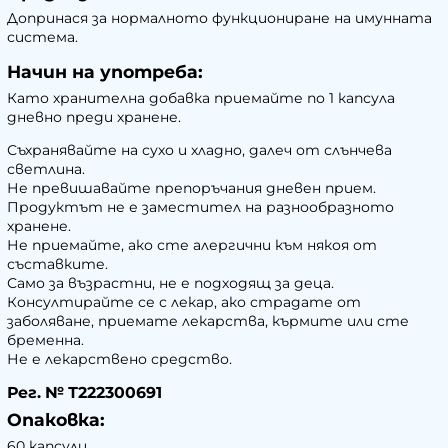
Допринася за нормалното функциониране на имунната
система.
Начин на употреба:
Като хранителна добавка приемайте по 1 капсула
дневно преди хранене.
Съхранявайте на сухо и хладно, далеч от слънчева
светлина.
Не превишавайте препоръчания дневен прием.
Продуктът не е заместител на разнообразното
хранене.
Не приемайте, ако сте алергични към някоя от
съставките.
Само за възрастни, не е подходящ за деца.
Консултирайте се с лекар, ако страдате от
заболяване, приемате лекарства, кърмите или сте
бременна.
Не е лекарствено средство.
Рег. № Т222300691
Опаковка:
60 капсули