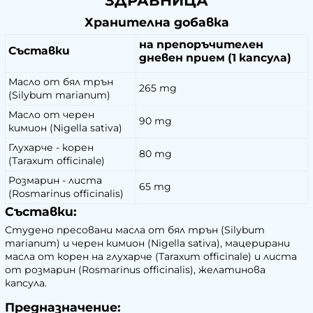
ЗДРАВНИЦА
Хранителна добавка
на препоръчителен
Съставки
дневен прием (1 капсула)
Масло от бял трън
265 mg
(Silybum marianum)
Масло от черен
90 mg
кимион (Nigella sativa)
Глухарче - корен
80 mg
(Taraxum officinale)
Розмарин - листа
65 mg
(Rosmarinus officinalis)
Съставки:
Студено пресовани масла от бял трън (Silybum
marianum) и черен кимион (Nigella sativa), мацерирани
масла от корен на глухарче (Taraxum officinale) и листа
от розмарин (Rosmarinus officinalis), желатинова
капсула.
Предназначение: