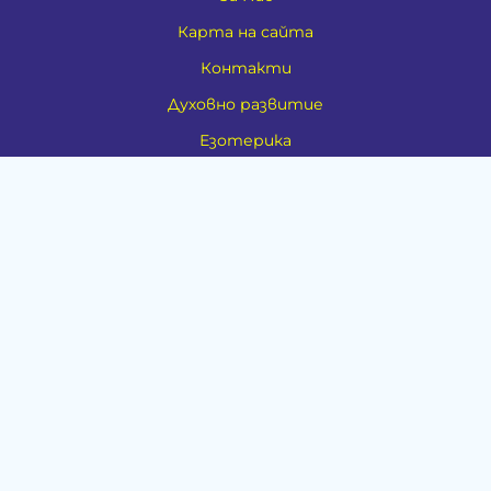
Карта на сайта
Контакти
Духовно развитие
Езотерика
Алтернативно лечение
Медия
Тестове
Категории
Амулети, Талисмани, Фън Шуй
Материя
Бижута
Ритуални предмети
Здраве