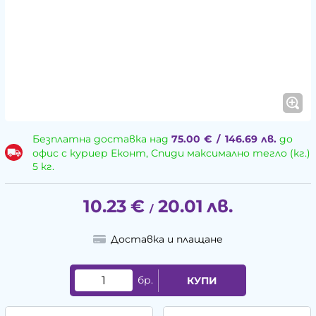
Безплатна доставка над
75.00
€
/
146.69
лв.
до
офис с куриер Еконт, Спиди максимално тегло (кг.)
5 кг.
10.23
€
20.01
лв.
/
Доставка и плащане
бр.
КУПИ