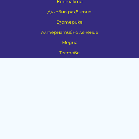
Контакти
Духовно развитие
Езотерика
Алтернативно лечение
Медия
Тестове
Категории
Амулети, Талисмани, Фън Шуй
Материя
Бижута
Ритуални предмети
Здраве
Натурална козметика
Пособия