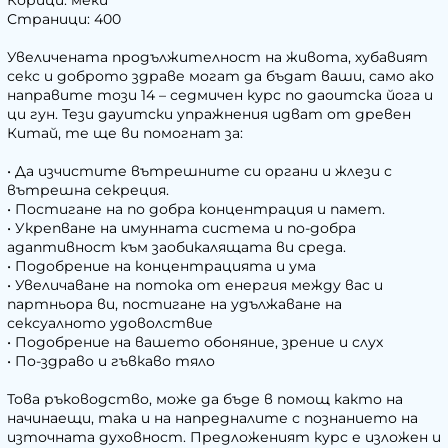
Корици: меки
Страници: 400
Увеличената продължителност на живота, хубавият
секс и доброто здраве могат да бъдат ваши, само ако
направите този 14 – седмичен курс по даоитска йога и
ци гун. Тези дауитски упражнения идват от древен
Китай, те ще ви помогнат за:
• Да изчистите вътрешните си органи и жлези с
вътрешна секреция.
• Постигане на по добра концентрация и памет.
• Укрепване на имунната система и по-добра
адаптивност към заобикалящата ви среда.
• Подобрение на концентрацията и ума
• Увеличаване на потока от енергия между вас и
партньора ви, постигане на удължаване на
сексуалното удоволствие
• Подобрение на вашето обоняние, зрение и слух
• По-здраво и гъвкаво тяло
Това ръководство, може да бъде в помощ както на
начинаещи, така и на напредналите с познанието на
източната духовност. Предложеният курс е изложен и