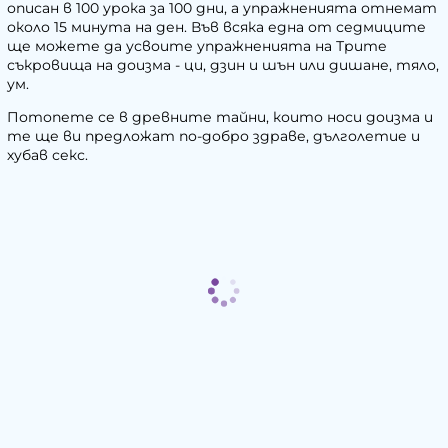
описан в 100 урока за 100 дни, а упражненията отнемат
около 15 минута на ден. Във всяка една от седмиците
ще можете да усвоите упражненията на Трите
съкровища на доизма - ци, дзин и шън или дишане, тяло,
ум.
Потопете се в древните тайни, които носи доизма и
те ще ви предложат по-добро здраве, дълголетие и
хубав секс.