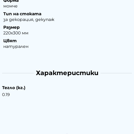
Форма
момче
Тип на стоката
за декорация, декупаж
Размер
220х300 мм
Цвят
натурален
Характеристики
Тегло (кг.)
0.19