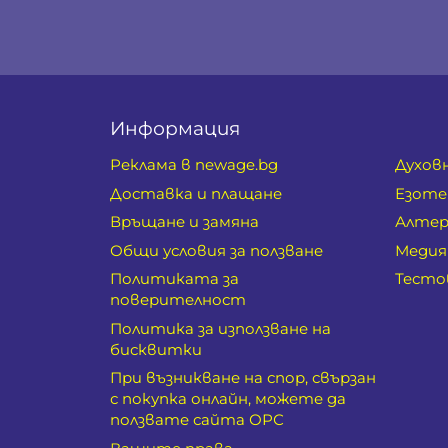
Информация
Реклама в newage.bg
Духов
Доставка и плащане
Езоте
Връщане и замяна
Алтер
Общи условия за ползване
Медия
Политиката за
Тесто
поверителност
Политика за използване на
бисквитки
При възникване на спор, свързан
с покупка онлайн, можете да
ползвате сайта ОРС