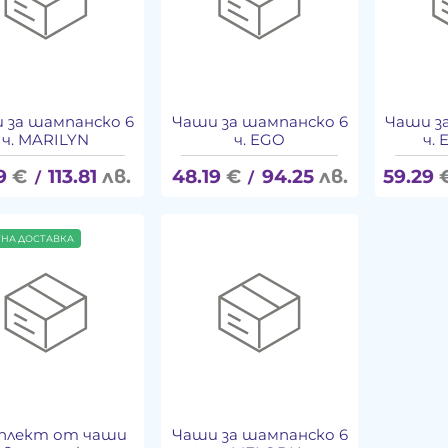
 за шампанско 6
Чаши за шампанско 6
Чаши з
ч. MARILYN
ч. EGO
ч.
9
€
113.81
лв.
48.19
€
94.25
лв.
59.29
/
/
ТНА ДОСТАВКА
плект от чаши
Чаши за шампанско 6