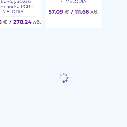
 вино, уиски и
ч. MELODIA
мпанско RCR -
57.09
€
111.66
лв.
MELODIA
/
6
€
278.24
лв.
/