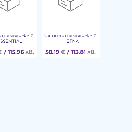
а шампанско 6
Чаши за шампанско 6
 ESSENTIAL
ч. ETNA
€
115.96
лв.
58.19
€
113.81
лв.
/
/