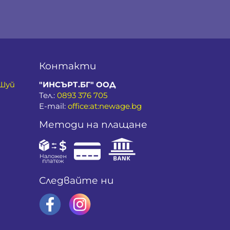
Контакти
 Шуй
"ИНСЪРТ.БГ" ООД
Тел.:
0893 376 705
E-mail:
office:at:newage.bg
Методи на плащане
Следвайте ни