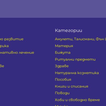
Категории
но развитие
Амулети, Талисмани, Фън
рика
Материя
нативно лечение
Бижута
Ритуални предмети
ве
Здраве
Натурална козметика
Пособия
Книги и списания
Поводи
Хоби и свободно време