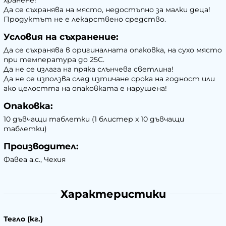
хранене!
Да се съхранява на място, недостъпно за малки деца!
Продуктът не е лекарствено средство.
Условия на съхранение:
Да се съхранява в оригиналната опаковка, на сухо място
при температура до 25C.
Да не се излага на пряка слънчева светлина!
Да не се използва след изтичане срока на годност или
ако целостта на опаковката е нарушена!
Опаковка:
10 дъвчащи таблетки (1 блистер x 10 дъвчащи
таблетки)
Производител:
Фавеа а.с., Чехия
Характеристики
Тегло (кг.)