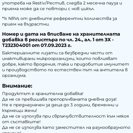
употреба на Restiv/Рестив, следва 2 месечна пауза и
приема може да се повтори с нов цикъл.
*% NRVs от дневните референтни количества за
прием на възрастни.
Номер и дата на вписване на хранителната
добавка в регистъра по чл. 24., ал. 1 от ЗХ -
Т232304001 от 07.09.2023 г.
Бактериалните лизати са безвредни части от
инактивирани микроорганизми, които повлияват
добре, както вродения, така и придобития имунитет
и производството по естествен път на антитела в
организма.
Внимание:
Продуктът е хранителна добавка!
Да не се превишава препоръчваната дневна доза!
Не е предназначен за деца до 3 години, бременни и
кърмещи жени!
Да не се използва при свръхчувствителност към някоя
от съставките!
Да не се използва като заместител на разнообразното