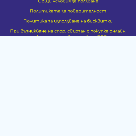
Общи условия за ползване
Политиката за поверителност
Политика за използване на бисквитки
При възникване на спор, свързан с покупка онлайн,
можете да ползвате сайта ОРС
Вашите права
Отказ от сделка
VALIVAL - ИЗРАБОТКА НА ИНТЕРНЕТ ПОРТАЛ
За Нас
Карта на сайта
Контакти
Духовно развитие
Езотерика
Алтернативно лечение