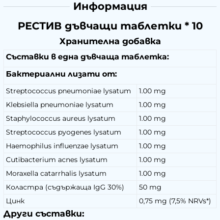
Информация
РЕСТИВ дъвчащи таблетки * 10
Хранителна добавка
Съставки в една дъвчаща таблетка:
Бактериални лизати от:
Streptococcus pneumoniae lysatum
1.00 mg
Klebsiella pneumoniae lysatum
1.00 mg
Staphylococcus aureus lysatum
1.00 mg
Streptococcus pyogenes lysatum
1.00 mg
Haemophilus influenzae lysatum
1.00 mg
Cutibacterium acnes lysatum
1.00 mg
Moraxella catarrhalis lysatum
1.00 mg
Коластра (съдържаща IgG 30%)
50 mg
Цинк
0,75 mg (7,5% NRVs*)
Други съставки: