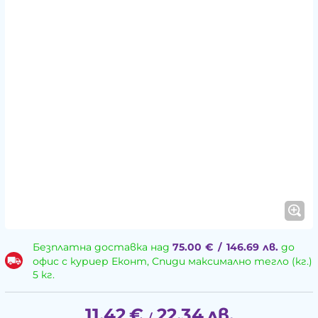
Безплатна доставка над
75.00
€
/
146.69
лв.
до
офис с куриер Еконт, Спиди максимално тегло (кг.)
5 кг.
11.42
€
22.34
лв.
/