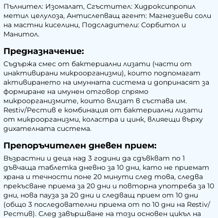
Пълнител: Изомалат, Сгъстител: Хидроксипропил
метил целулоза, Антислепващ агент: Магнезиеви соли
на мастни киселини, Подсладители: Сорбитол и
Манитол.
Предназначение:
Съдържа смес от бактериални лизати (части от
инактивирани микроорганизми), които подпомагат
активирането на имунната система и допринасят за
формиране на имунен отговор спрямо
микроорганизмите, които влизат в състава им.
Restiv/Рестив е комбинация от бактериални лизати
от микроорганизми, коластра и цинк, влияещи върху
дихателната система.
Препоръчителен дневен прием:
Възрастни и деца над 3 години да сдъвкват по 1
дъвчаща таблетка дневно за 10 дни, като не приемат
храна и течности поне 20 минути след това, следва
прекъсване приема за 20 дни и повторна употреба за 10
дни, нова пауза за 20 дни и следващ прием от 10 дни
(общо 3 последователни приема от по 10 дни на Restiv/
Рестив). След завършване на този основен цикъл на