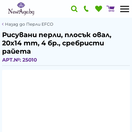
Назад до Перли EFCO
Рисувани перли, плосък овал,
20x14 mm, 4 бр., сребристи
райета
АРТ.№:
25010