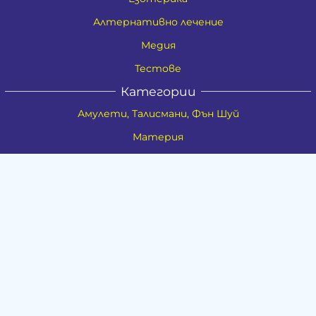
Алтернативно лечение
Медия
Тестове
Категории
Амулети, Талисмани, Фън Шуй
Материя
Бижута
Ритуални предмети
Здраве
Натурална козметика
Пособия
Книги и списания
Поводи