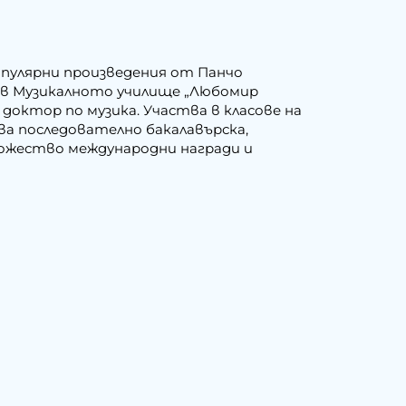
опулярни произведения от Панчо
е в Музикалното училище „Любомир
октор по музика. Участва в класове на
ава последователно бакалавърска,
ожество международни награди и