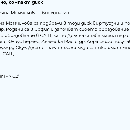
ано, компакт диск
ляна Момчилова – виолончело
а Момчилова са подбрали в този диск виртуозни и п
 др. Родени са в София и започват своето образовани
 образование в САЩ, като Диляна става магистър и д
, Юлиус Бергер, Ангелика Май и др. Лора също получ
жулърд Скул. Двете талантливи музикантки имат мн
и САЩ.
i - 7’02’’