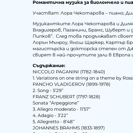
Романтична музика за виолончело и пи
Участват: Лора Чекотарова – пиано; Ди
Музикантките Лора Чекотарова и Дилян
Владигеров, Паганини, Брамс, Шуберт и
Пипков”. След това продължават своето
Лорън Мънроу, Янош Щаркер, Картър Брей
магистърска и докторска степен от Д
свирят в най-прочутите зали в Европа 
Съдържание:
NICCOLO PAGANINI (1782-1840)
1. Variations on one string on a theme by Rossin
PANCHO VLADIGEROV (1899-1978)
2. Song - 5’29’’
FRANZ SCHUBERT (1797-1828)
Sonata “Arpeggione”
3. Allegro moderato - 11’57’’
4. Adagio - 3’22’’
5. Allegretto - 8’48’’
JOHANNES BRAHMS (1833-1897)