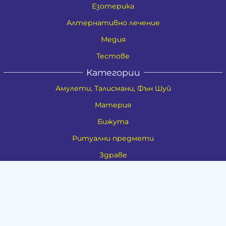
Езотерика
Алтернативно лечение
Медия
Тестове
Категории
Амулети, Талисмани, Фън Шуй
Материя
Бижута
Ритуални предмети
Здраве
Натурална козметика
Пособия
Книги и списания
Поводи