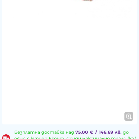
Безплатна доставка над
75.00
€
/
146.69
лв.
до
офис с куриер Еконт, Спиди максимално тегло (кг.)