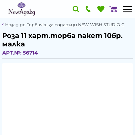
Назад до Торбички за подаръци NEW WISH STUDIO C
Роза 11 харт.торба пакет 10бр.
малка
АРТ.№:
56714