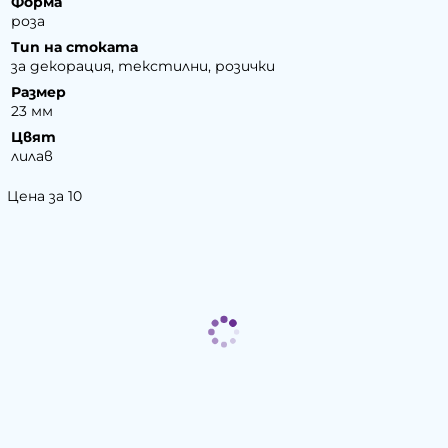
Форма
роза
Тип на стоката
за декорация, текстилни, розички
Размер
23 мм
Цвят
лилав
Цена за 10