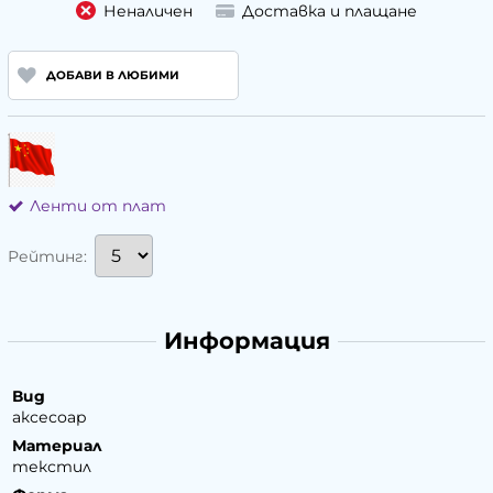
Неналичен
Доставка и плащане
ДОБАВИ В ЛЮБИМИ
Ленти от плат
Рейтинг:
Информация
Вид
аксесоар
Материал
текстил