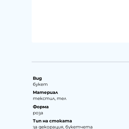
Вид
букет
Материал
текстил, тел
Форма
роза
Тип на стоката
за декорация, букетчета