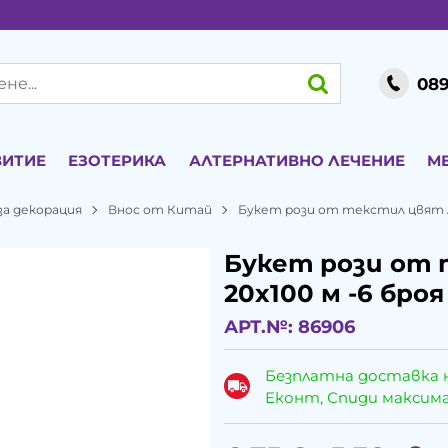
089
ВИТИЕ
ЕЗОТЕРИКА
АЛТЕРНАТИВНО ЛЕЧЕНИЕ
М
за декорация
Внос от Китай
Букет рози от текстил цвят ли
Букет рози от 
20x100 м -6 броя
АРТ.№:
86906
Безплатна доставка 
Еконт, Спиди максималн