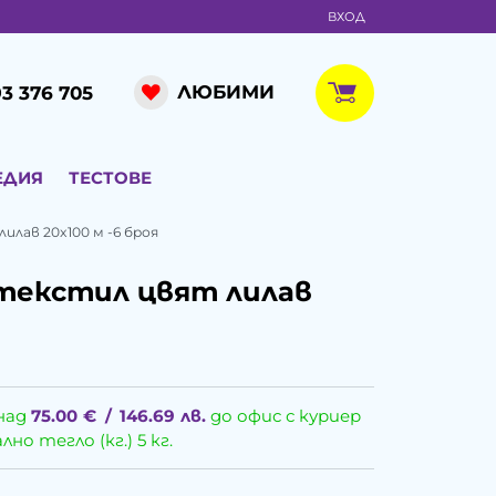
ВХОД
ЛЮБИМИ
3 376 705
ЕДИЯ
ТЕСТОВЕ
лав 20x100 м -6 броя
текстил цвят лилав
над
75.00
€
/
146.69
лв.
до офис с куриер
о тегло (кг.) 5 кг.