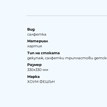
Вид
салфетка
Материал
хартия
Тип на стоката
декупаж, салфетки трипластови детск
Размер
330х330 мм
Марка
ХОУМ ФЕШЪН