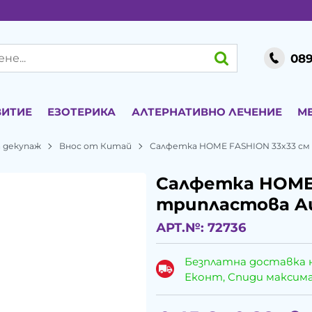
089
ВИТИЕ
ЕЗОТЕРИКА
АЛТЕРНАТИВНО ЛЕЧЕНИЕ
М
 декупаж
Внос от Китай
Салфетка HOME FASHION 33x33 см т
Салфетка HOME 
трипластова Aut
АРТ.№:
72736
Безплатна доставка 
Еконт, Спиди максималн