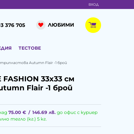
ВХОД
ЛЮБИМИ
3 376 705
ЕДИЯ
ТЕСТОВЕ
рипластова Autumn Flair -1 брой
FASHION 33x33 см
umn Flair -1 брой
над
75.00
€
/
146.69
лв.
до офис с куриер
о тегло (кг.) 5 кг.