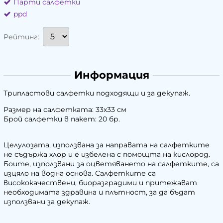
Парти салфетки
ppd
Рейтинг:
Информация
Трипластови салфетки подходящи и за декупаж.
Размер на салфетката: 33х33 см
Брой салфетки в пакет: 20 бр.
Целулозата, използвана за направата на салфетките
не съдържа хлор и е избелена с помощта на кислород.
Боите, използвани за оцветяването на салфетките, са
изцяло на водна основа. Салфетките са
висококачествени, биоразградими и притежават
необходимата здравина и плътност, за да бъдат
използвани за декупаж.