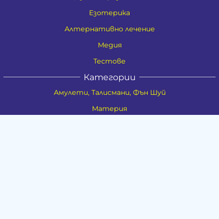
Езотерика
Алтернативно лечение
Медия
Тестове
Категории
Амулети, Талисмани, Фън Шуй
Материя
Бижута
Ритуални предмети
Здраве
Натурална козметика
Пособия
Книги и списания