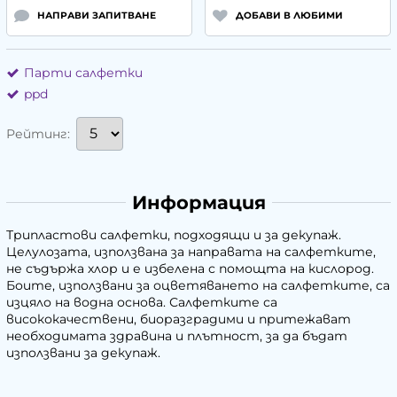
НАПРАВИ ЗАПИТВАНЕ
ДОБАВИ В ЛЮБИМИ
Парти салфетки
ppd
Рейтинг:
Информация
Трипластови салфетки, подходящи и за декупаж.
Целулозата, използвана за направата на салфетките,
не съдържа хлор и е избелена с помощта на кислород.
Боите, използвани за оцветяването на салфетките, са
изцяло на водна основа. Салфетките са
висококачествени, биоразградими и притежават
необходимата здравина и плътност, за да бъдат
използвани за декупаж.