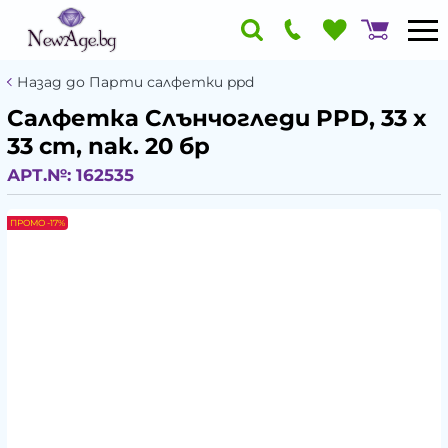
Назад до Парти салфетки ppd
Салфетка Слънчогледи PPD, 33 x
33 cm, пак. 20 бр
АРТ.№:
162535
ПРОМО -17%