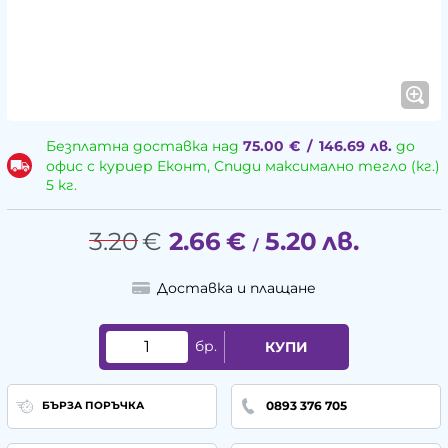
Безплатна доставка над
75.00
€
/
146.69
лв.
до
офис с куриер Еконт, Спиди максимално тегло (кг.)
5 кг.
3.20
€
2.66
€
5.20
лв.
/
Доставка и плащане
бр.
КУПИ
0893 376 705
БЪРЗА ПОРЪЧКА