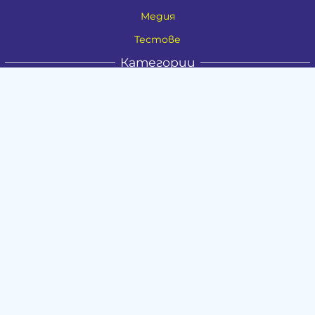
Медия
Тестове
Категории
Амулети, Талисмани, Фън Шуй
Материя
Бижута
Ритуални предмети
Здраве
Натурална козметика
Пособия
Книги и списания
Поводи
Хоби и свободно време