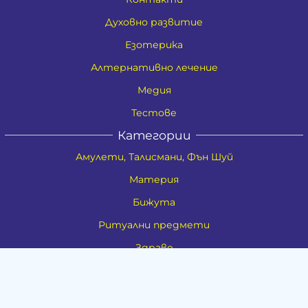
Духовно развитие
Езотерика
Алтернативно лечение
Медия
Тестове
Категории
Амулети, Талисмани, Фън Шуй
Материя
Бижута
Ритуални предмети
Здраве
Натурална козметика
Пособия