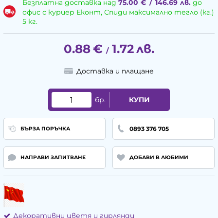
Безплатна доставка над
75.00
€
/
146.69
лв.
до
офис с куриер Еконт, Спиди максимално тегло (кг.)
5 кг.
0.88
€
1.72
лв.
/
Доставка и плащане
бр.
КУПИ
0893 376 705
БЪРЗА ПОРЪЧКА
НАПРАВИ ЗАПИТВАНЕ
ДОБАВИ В ЛЮБИМИ
Декоративни цветя и гирлянди