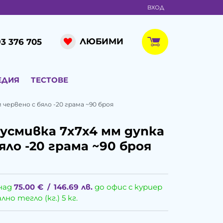
ВХОД
ЛЮБИМИ
3 376 705
ЕДИЯ
ТЕСТОВЕ
червено с бяло -20 грама ~90 броя
усмивка 7x7x4 мм дупка
яло -20 грама ~90 броя
над
75.00
€
/
146.69
лв.
до офис с куриер
о тегло (кг.) 5 кг.