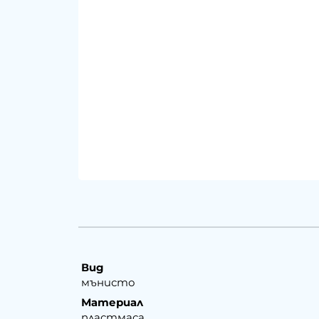
Вид
мънисто
Материал
пластмаса