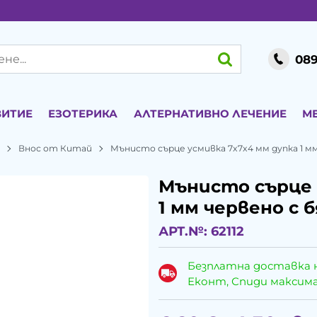
089
ВИТИЕ
ЕЗОТЕРИКА
АЛТЕРНАТИВНО ЛЕЧЕНИЕ
М
и
Внос от Китай
Мънисто сърце усмивка 7x7x4 мм дупка 1 мм 
Мънисто сърце 
1 мм червено с б
АРТ.№:
62112
Безплатна доставка 
Еконт, Спиди максималн