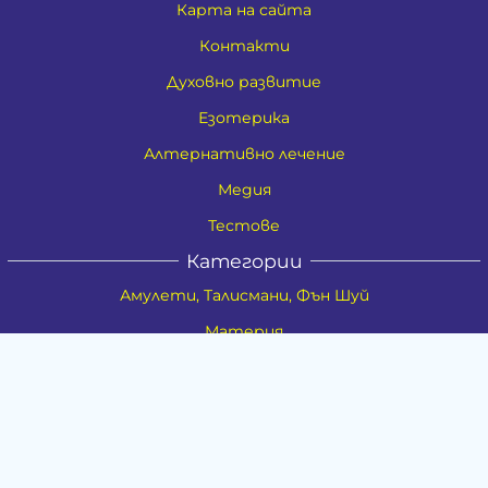
Карта на сайта
Контакти
Духовно развитие
Езотерика
Алтернативно лечение
Медия
Тестове
Категории
Амулети, Талисмани, Фън Шуй
Материя
Бижута
Ритуални предмети
Здраве
Натурална козметика