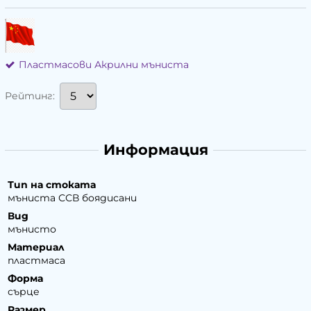
Пластмасови Акрилни мъниста
Рейтинг:
Информация
Тип на стоката
мъниста ССВ боядисани
Вид
мънисто
Материал
пластмаса
Форма
сърце
Размер