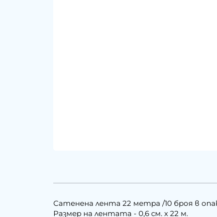
Сатенена лента 22 метра /10 броя в опа
Размер на лентата - 0,6 см. х 22 м.