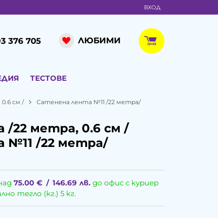
ВХОД
ЛЮБИМИ
3 376 705
ЕДИЯ
ТЕСТОВЕ
0.6 см /
Сатенена лента №11 /22 метра/
/22 метра, 0.6 см /
 №11 /22 метра/
над
75.00
€
/
146.69
лв.
до офис с куриер
о тегло (кг.) 5 кг.