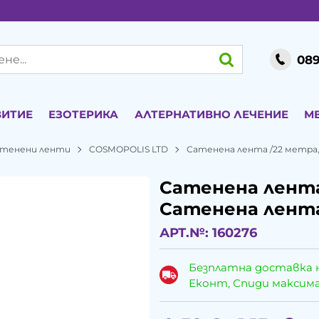
089
ВИТИЕ
ЕЗОТЕРИКА
АЛТЕРНАТИВНО ЛЕЧЕНИЕ
М
атенени ленти
COSMOPOLIS LTD
Сатенена лента /22 метра, 
Сатенена лента 
Сатенена лента
АРТ.№:
160276
Безплатна доставка 
Еконт, Спиди максималн