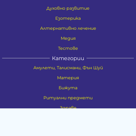
Духовно развитие
Езотерика
Алтернативно лечение
Медия
Тестове
Категории
Амулети, Талисмани, Фън Шуй
Материя
Бижута
Ритуални предмети
Здраве
Натурална козметика
Пособия