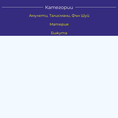
Категории
Амулети, Талисмани, Фън Шуй
Материя
Бижута
Ритуални предмети
Здраве
Натурална козметика
Пособия
Книги и списания
Поводи
Хоби и свободно време
Музика
Материали