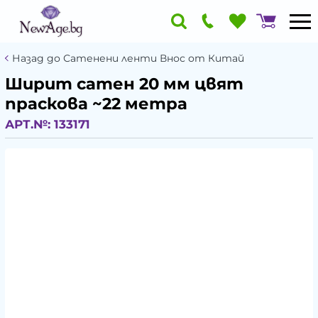
Назад до Сатенени ленти Внос от Китай
Ширит cатен 20 мм цвят
праскова ~22 метра
АРТ.№:
133171