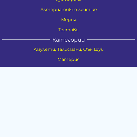
Алтернативно лечение
Медия
Тестове
Категории
Амулети, Талисмани, Фън Шуй
Материя
Бижута
Ритуални предмети
Здраве
Натурална козметика
Пособия
Книги и списания
Поводи