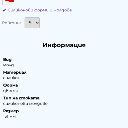
Силиконови форми и молдове
Рейтинг:
Информация
Вид
молд
Материал
силикон
Форма
цветя
Тип на стоката
силиконови молдове
Размер
131 мм