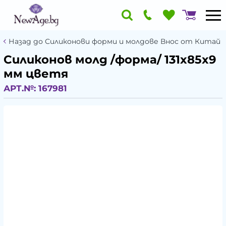
Назад до Силиконови форми и молдове Внос от Китай
Силиконов молд /форма/ 131x85x9
мм цветя
АРТ.№:
167981