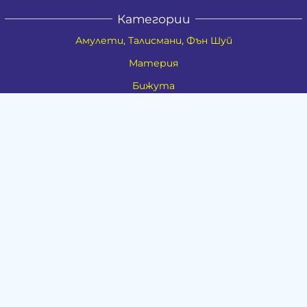
Категории
Амулети, Талисмани, Фън Шуй
Материя
Бижута
Ритуални предмети
Здраве
Натурална козметика
Пособия
Книги и списания
Поводи
Хоби и свободно време
Музика
Материали