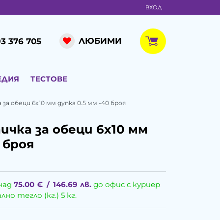
ВХОД
ЛЮБИМИ
3 376 705
ЕДИЯ
ТЕСТОВЕ
за обеци 6x10 мм дупка 0.5 мм -40 броя
ичка за обеци 6x10 мм
 броя
над
75.00
€
/
146.69
лв.
до офис с куриер
о тегло (кг.) 5 кг.