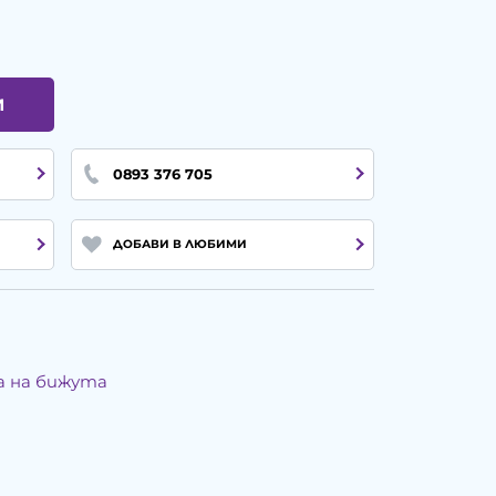
И
0893 376 705
ДОБАВИ В ЛЮБИМИ
а на бижута