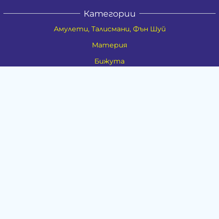
Категории
Амулети, Талисмани, Фън Шуй
Материя
Бижута
Ритуални предмети
Здраве
Натурална козметика
Пособия
Книги и списания
Поводи
Хоби и свободно време
Музика
Материали