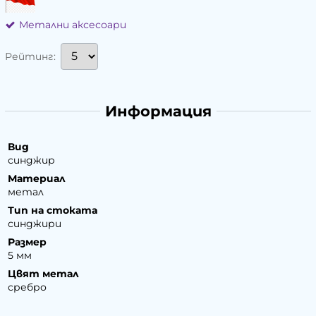
Метални аксесоари
Рейтинг:
Информация
Вид
синджир
Материал
метал
Тип на стоката
синджири
Размер
5 мм
Цвят метал
сребро