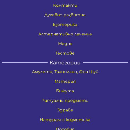
Контакти
Духовно развитие
Езотерика
Алтернативно лечение
Медия
Тестове
Категории
Амулети, Талисмани, Фън Шуй
Материя
Бижута
Ритуални предмети
Здраве
Натурална козметика
Пособия