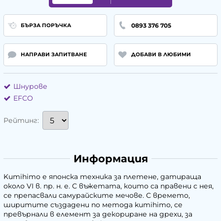
0893 376 705
БЪРЗА ПОРЪЧКА
НАПРАВИ ЗАПИТВАНЕ
ДОБАВИ В ЛЮБИМИ
Шнурове
EFCO
Рейтинг:
Информация
Kumihimo е японска техника за плетене, датираща
около VI в. пр. н. е. С въжетата, които са правени с нея,
се препасвали самурайските мечове. С времето,
ширитите създадени по метода kumihimo, се
превърнали в елемент за декориране на дрехи, за