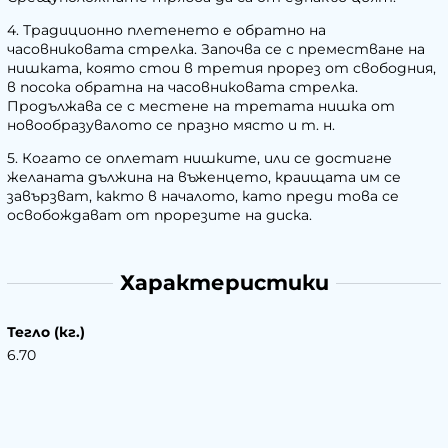
4. Традиционно плетенето е обратно на
часовниковата стрелка. Започва се с преместване на
нишката, която стои в третия прорез от свободния,
в посока обратна на часовниковата стрелка.
Продължава се с местене на третата нишка от
новообразувалото се празно място и т. н.
5. Когато се оплетат нишките, или се достигне
желаната дължина на въженцето, краищата им се
завързват, както в началото, като преди това се
освобождават от прорезите на диска.
Характеристики
Тегло (кг.)
6.70