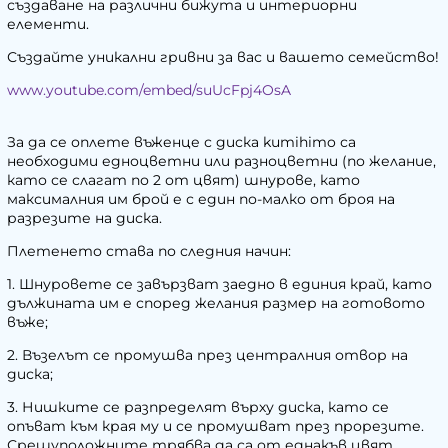
създаване на различни бижута и интериорни
елементи.
Създайте уникални гривни за вас и вашето семейство!
www.youtube.com/embed/suUcFpj4OsA
За да се оплете въженце с диска kumihimo са
необходими едноцветни или разноцветни (по желание,
като се слагат по 2 от цвят) шнурове, като
максималния им брой е с един по-малко от броя на
разрезите на диска.
Плетенето става по следния начин:
1. Шнуровете се завързват заедно в единия край, като
дължината им е според желания размер на готовото
въже;
2. Възелът се промушва през централния отвор на
диска;
3. Нишките се разпределят върху диска, като се
опъват към края му и се промушват през прорезите.
Срещуположните трябва да са от еднакъв цвят.