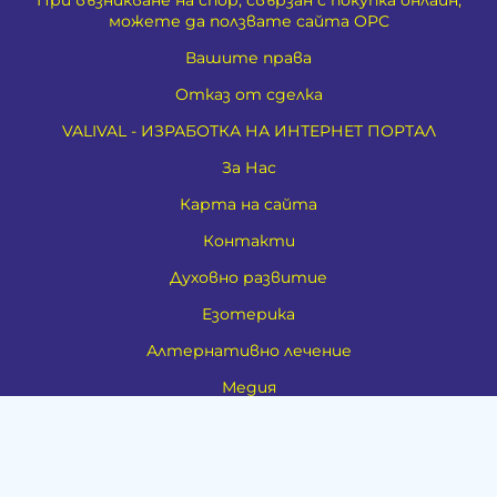
При възникване на спор, свързан с покупка онлайн,
можете да ползвате сайта ОРС
Вашите права
Отказ от сделка
VALIVAL - ИЗРАБОТКА НА ИНТЕРНЕТ ПОРТАЛ
За Нас
Карта на сайта
Контакти
Духовно развитие
Езотерика
Алтернативно лечение
Медия
Тестове
Категории
Амулети, Талисмани, Фън Шуй