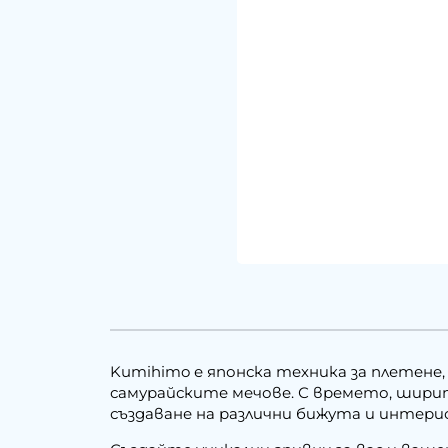
Kumihimo е японска техника за плетене, д
самурайските мечове. С времето, ширит
създаване на различни бижута и интери