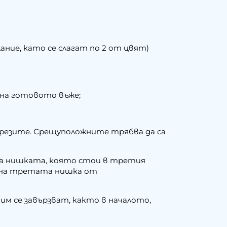
ание, като се слагат по 2 от цвят)
р на готовото въже;
рорезите. Срещуположните трябва да са
 на нишката, която стои в третия
не на третата нишка от
им се завързват, както в началото,