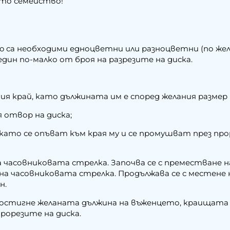
ето семейство!
mo са необходими едноцветни или разноцветни (по жел
един по-малко от броя на разрезите на диска.
ния край, като дължината им е според желания разме
 отвор на диска;
, като се опъват към края му и се промушват през п
а часовниковата стрелка. Започва се с преместване
а на часовниковата стрелка. Продължава се с месте
н.
достигне желаната дължина на въженцето, краищата 
рорезите на диска.