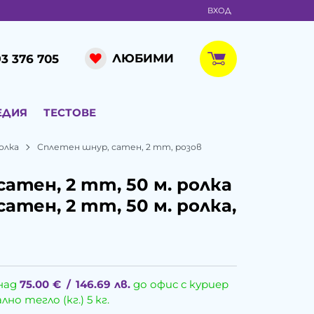
ВХОД
ЛЮБИМИ
3 376 705
ЕДИЯ
ТЕСТОВЕ
олка
Сплетен шнур, сатен, 2 mm, розов
атен, 2 mm, 50 м. ролка
атен, 2 mm, 50 м. ролка,
над
75.00
€
/
146.69
лв.
до офис с куриер
о тегло (кг.) 5 кг.