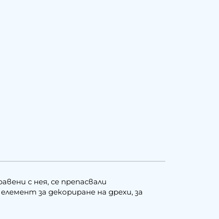
авени с нея, се препасвали
лемент за декориране на дрехи, за