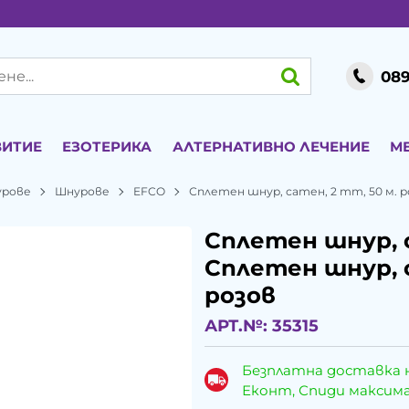
089
ВИТИЕ
ЕЗОТЕРИКА
АЛТЕРНАТИВНО ЛЕЧЕНИЕ
М
урове
Шнурове
EFCO
Сплетен шнур, сатен, 2 mm, 50 м. р
Сплетен шнур, с
Сплетен шнур, с
розов
АРТ.№:
35315
Безплатна доставка 
Еконт, Спиди максималн