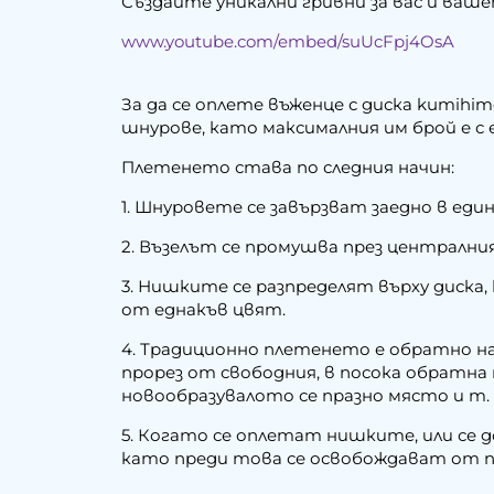
Създайте уникални гривни за вас и ваш
www.youtube.com/embed/suUcFpj4OsA
За да се оплете въженце с диска kumihi
шнурове, като максималния им брой е с 
Плетенето става по следния начин:
1. Шнуровете се завързват заедно в еди
2. Възелът се промушва през централния
3. Нишките се разпределят върху диска
от еднакъв цвят.
4. Традиционно плетенето е обратно н
прорез от свободния, в посока обратн
новообразувалото се празно място и т. 
5. Когато се оплетат нишките, или се 
като преди това се освобождават от п