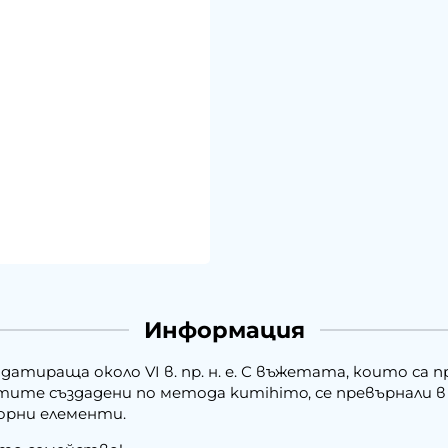
Информация
атираща около VI в. пр. н. е. С въжетата, които са пр
ите създадени по метода kumihimo, се превърнали в е
орни елементи.