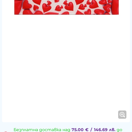
Безплатна доставка над
75.00
€
/
146.69
лв.
до