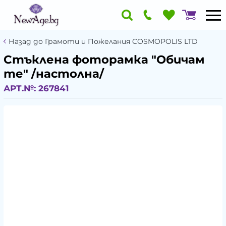
Назад до Грамоти и Пожелания COSMOPOLIS LTD
Стъклена фоторамка "Обичам
те" /настолна/
АРТ.№:
267841