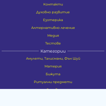
Контакти
Духовно развитие
Езотерика
Алтернативно лечение
Медия
Тестове
Категории
Амулети, Талисмани, Фън Шуй
Материя
Бижута
Ритуални предмети
Здраве
Натурална козметика
Пособия