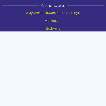
Категории
Амулети, Талисмани, Фън Шуй
Материя
Бижута
Ритуални предмети
Здраве
Натурална козметика
Пособия
Книги и списания
Поводи
Хоби и свободно време
Музика
Материали