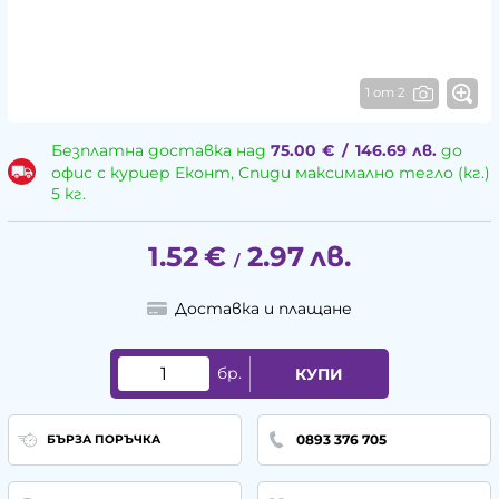
1 от 2
Безплатна доставка над
75.00
€
/
146.69
лв.
до
офис с куриер Еконт, Спиди максимално тегло (кг.)
5 кг.
1.52
€
2.97
лв.
/
Доставка и плащане
бр.
КУПИ
0893 376 705
БЪРЗА ПОРЪЧКА