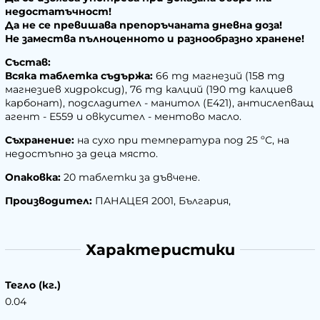
недостатъчност!
Да не се превишава препоръчаната дневна доза!
Не замества пълноценното и разнообразно хранене!
Състав:
Всяка таблетка съдържа:
66 mg магнезий (158 mg
магнезиев хидроксид), 76 mg калций (190 mg калциев
карбонат), подсладител - манитол (Е421), антислепващ
агент - Е559 и овкусител - ментово масло.
Съхранение:
на сухо при температура под 25 ºС, на
недостъпно за деца място.
Опаковка:
20 таблетки за дъвчене.
Производител:
ПАНАЦЕЯ 2001, България,
Характеристики
Тегло (кг.)
0.04