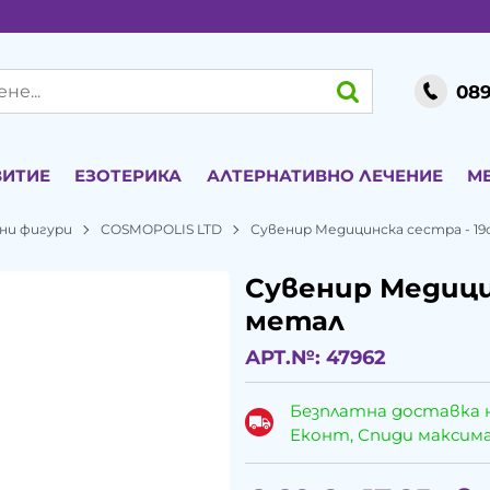
089
ВИТИЕ
ЕЗОТЕРИКА
АЛТЕРНАТИВНО ЛЕЧЕНИЕ
М
ни фигури
COSMOPOLIS LTD
Сувенир Медицинска сестра - 19
Сувенир Медицин
метал
АРТ.№:
47962
Безплатна доставка 
Еконт, Спиди максималн