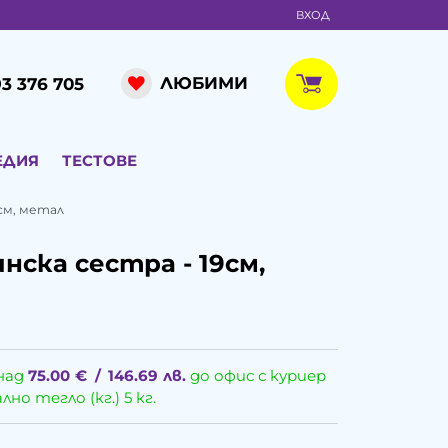
ВХОД
ЛЮБИМИ
3 376 705
ЕДИЯ
ТЕСТОВЕ
см, метал
ска сестра - 19см,
над
75.00
€
/
146.69
лв.
до офис с куриер
о тегло (кг.) 5 кг.