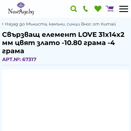
Назад до Мъниста, камъни, синци Внос от Китай
Свързващ елемент LOVE 31x14x2
мм цвят злато -10.80 грама -4
грама
АРТ.№:
67317