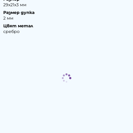
29х21х3 мм
Размер дупка
2 мм
Цвят метал
сребро