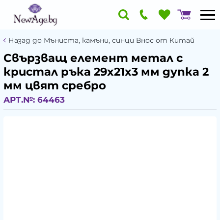
Назад до Мъниста, камъни, синци Внос от Китай
Свързващ елемент метал с
кристал ръка 29x21x3 мм дупка 2
мм цвят сребро
АРТ.№:
64463