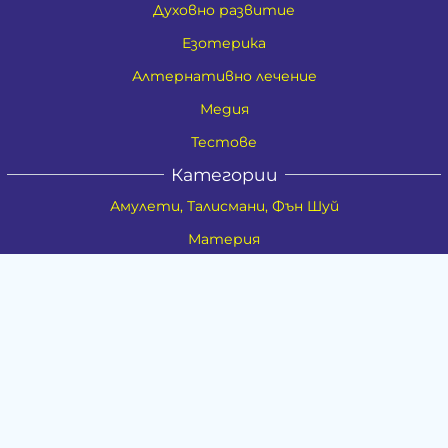
Духовно развитие
Езотерика
Алтернативно лечение
Медия
Тестове
Категории
Амулети, Талисмани, Фън Шуй
Материя
Бижута
Ритуални предмети
Здраве
Натурална козметика
Пособия
Книги и списания