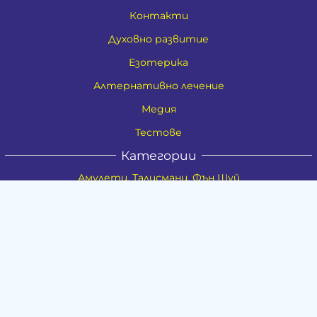
Контакти
Духовно развитие
Езотерика
Алтернативно лечение
Медия
Тестове
Категории
Амулети, Талисмани, Фън Шуй
Материя
Бижута
Ритуални предмети
Здраве
Натурална козметика