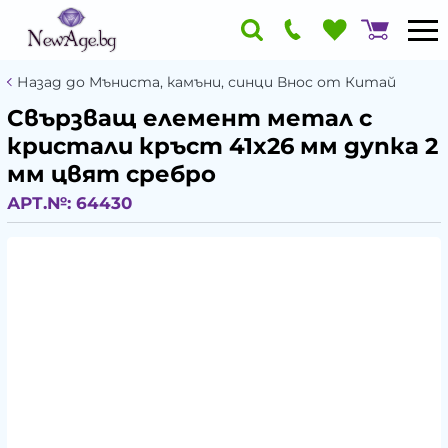
Назад до Мъниста, камъни, синци Внос от Китай
Свързващ елемент метал с
кристали кръст 41x26 мм дупка 2
мм цвят сребро
АРТ.№:
64430