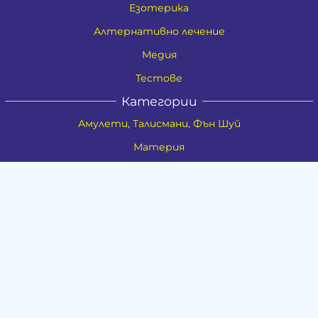
Езотерика
Алтернативно лечение
Медия
Тестове
Категории
Амулети, Талисмани, Фън Шуй
Материя
Бижута
Ритуални предмети
Здраве
Натурална козметика
Пособия
Книги и списания
Поводи