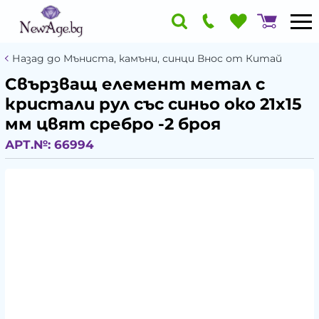
Назад до Мъниста, камъни, синци Внос от Китай
Свързващ елемент метал с
кристали рул със синьо око 21x15
мм цвят сребро -2 броя
АРТ.№:
66994