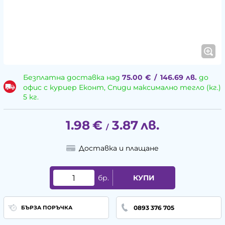
Безплатна доставка над
75.00
€
/
146.69
лв.
до
офис с куриер Еконт, Спиди максимално тегло (кг.)
5 кг.
1.98
€
3.87
лв.
/
Доставка и плащане
бр.
КУПИ
0893 376 705
БЪРЗА ПОРЪЧКА