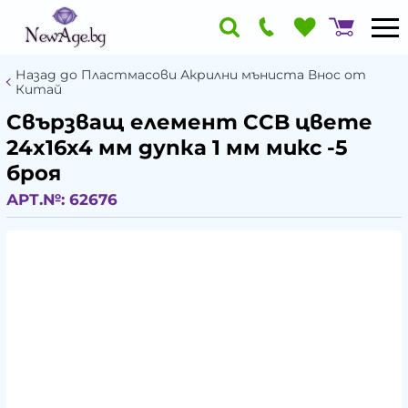
Назад до Пластмасови Акрилни мъниста Внос от
Китай
Свързващ елемент CCB цвете
24x16x4 мм дупка 1 мм микс -5
броя
АРТ.№:
62676