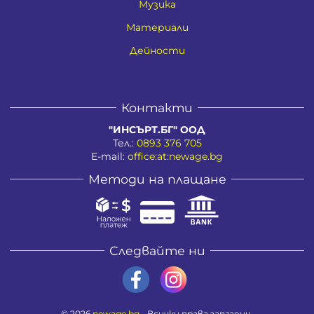
Музика
Материали
Дейности
Контакти
"ИНСЪРТ.БГ" ООД
Тел.:
0893 376 705
E-mail:
office:at:newage.bg
Методи на плащане
Следвайте ни
© 2026
newage.bg
- Всички права запазени.