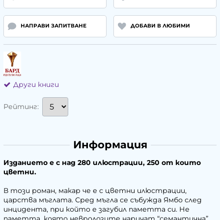
НАПРАВИ ЗАПИТВАНЕ
ДОБАВИ В ЛЮБИМИ
Други книги
Рейтинг:
Информация
Изданието е с над 280 илюстрации, 250 от които
цветни.
В този роман, макар че е с цветни илюстрации,
царства мъглата. Сред мъгла се събужда Ямбо след
инцидента, при който е загубил паметта си. Не
паметта, която невролозите наричат “семантична”