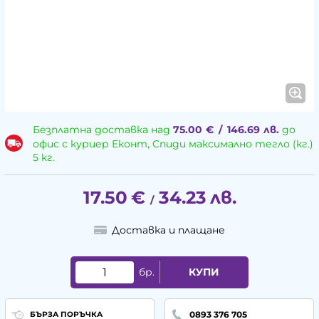
Безплатна доставка над
75.00
€
/
146.69
лв.
до
офис с куриер Еконт, Спиди максимално тегло (кг.)
5 кг.
17.50
€
34.23
лв.
/
Доставка и плащане
бр.
КУПИ
0893 376 705
БЪРЗА ПОРЪЧКА