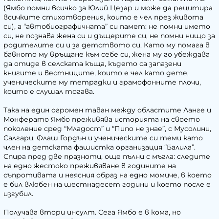
(Ямбо помни всичко за Юлий Цезар и може да рецитира
всичките стихотворения, които е чел през живота
си), а “автобиографичната” си памет: не помни името
си, не познава жена си и дъщерите си, не помни нищо за
родителите си и за детството си. Като му помага в
бавното му връщане към себе си, жена му го убеждава
да отиде в селската къща, където са запазени
книгите и вестниците, които е чел като дете,
ученическите му тетрадки и грамофонните плочи,
които е слушал тогава.
Така на един огромен таван между областите Ланге и
Монферато Ямбо преживява историята на своето
поколение сред “Младост” и “Пипо не знае”, с Мусолини,
Салгари, Флаш Гордън и ученическите си теми като
член на детската фашистка организация “Балила”.
Спира пред две празноти, още пълни с мъгла: следите
на едно жестоко преживяване в годините на
съпротивата и неясния образ на едно момиче, в което
е бил влюбен на шестнадесет години и което после е
изгубил.
Получава втори инсулт. Сега Ямбо е в кома, но