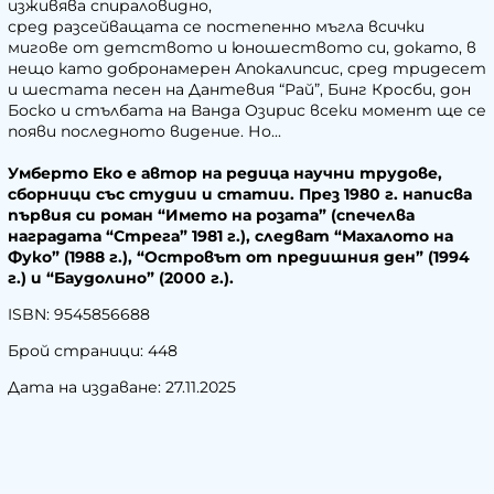
изживява спираловидно,
сред разсейващата се постепенно мъгла всички
мигове от детството и юношеството си, докато, в
нещо като добронамерен Апокалипсис, сред тридесет
и шестата песен на Дантевия “Рай”, Бинг Кросби, дон
Боско и стълбата на Ванда Озирис всеки момент ще се
появи последното видение. Но...
Умберто Еко е автор на редица научни трудове,
сборници със студии и статии. През 1980 г. написва
първия си роман “Името на розата” (спечелва
наградата “Стрега” 1981 г.), следват “Махалото на
Фуко” (1988 г.), “Островът от предишния ден” (1994
г.) и “Баудолино” (2000 г.).
ISBN: 9545856688
Брой страници: 448
Дата на издаване: 27.11.2025