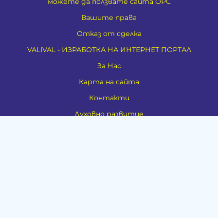
можете да ползвате сайта ОРС
Вашите права
Отказ от сделка
VALIVAL - ИЗРАБОТКА НА ИНТЕРНЕТ ПОРТАЛ
За Нас
Карта на сайта
Контакти
Духовно развитие
Езотерика
Алтернативно лечение
Медия
Тестове
Категории
Амулети, Талисмани, Фън Шуй