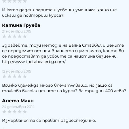
И като дадеш парите и усвоиш уменияга, защо ще
искаш да повториш курса?!
Катина Груева
21 ноември 2015
Здравейте, този метод е на Ваяна Стайбъл и цените
се определят от нея. Знанието и уменията, които ви
се предоставят да усвоите са наистина безценни.
http://www.thetahealerbg.com/
12 ноември 2015
Всичко изглежда много впечатляващо, но защо са
толкова високи цените на курса? За три дни-400 лева?
Анета Маян
24 декември 2014
Измерванията се правят радиестезично.