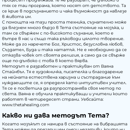
процесът продължава. Те не разбират, че дълбоко в
тях се таи програма, която носят от детството. Та
се крие в подсъзнанието и чака възможност да навлезе
в живота им.
С помощта на тази проста техника, съзнателно може
да влезнем много бързо в Тета състояние на мозъка, и
там се свържем с по-високото съзнание, което е
вътре в нас и също така ръководи цялото творение.
Може да го наречете Бог, Христос, безусловна любов,
Създател, Буда и така нататък. Не е необходимо да се
отказва човек от своята религия, а само да се свърже
още по-дълбоко с това в което вярва.
Методът е разработен и практикуван от Ваяна
Стайнбъл. Тя е художничка, писателка и благодарение
на нейната естествена харизма и състрадание към
нуждаещите се, я определя като интуитивен учител.
Тя се е посветила да разпространява своя метод по
света. Ваяна е обучила практикуващи и учители които
работят в четиредесет страни. Уебсайта:
www.thetahealing.com
Какво ни дава методът Тета?
Когато мозъкът се намира в състояние на вибрацията
Тета можем да презапишем онези негативи, които ни