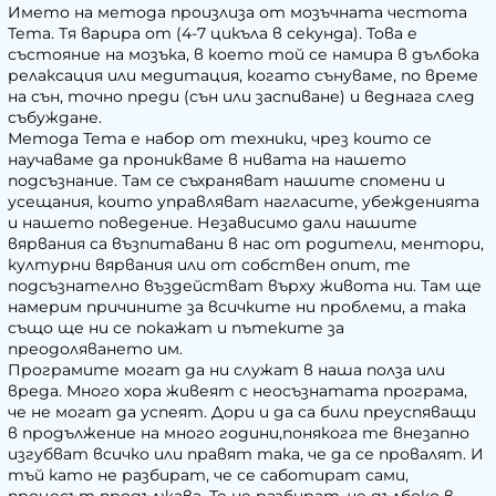
Името на метода произлиза от мозъчната честота
Тета. Тя варира от (4-7 цикъла в секунда). Това е
състояние на мозъка, в което той се намира в дълбока
релаксация или медитация, когато сънуваме, по време
на сън, точно преди (сън или заспиване) и веднага след
събуждане.
Метода Тета е набор от техники, чрез които се
научаваме да проникваме в нивата на нашето
подсъзнание. Там се съхраняват нашите спомени и
усещания, които управляват нагласите, убежденията
и нашето поведение. Независимо дали нашите
вярвания са възпитавани в нас от родители, ментори,
културни вярвания или от собствен опит, те
подсъзнателно въздействат върху живота ни. Там ще
намерим причините за всичките ни проблеми, а така
също ще ни се покажат и пътеките за
преодоляването им.
Програмите могат да ни служат в наша полза или
вреда. Много хора живеят с неосъзнатата програма,
че не могат да успеят. Дори и да са били преуспяващи
в продължение на много години,понякога те внезапно
изгубват всичко или правят така, че да се провалят. И
тъй като не разбират, че се саботират сами,