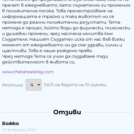
пречат в ежедневието, като съзнателно ги променим
в положителна посока. Това пренастройване на
информацията е трайно и така животът ни се
променя до реални положителни резултати. Тета-
метода е процес, който води до физически, психически
и душевни промени, чрез насочена молитва към
Създателя. Нашият Създател иска от нас във всеки
момент от ежедневието ни да сме здрави, силни и
щастливи. Това е наше рождено право.
Чрез метода Тета се учим да създаваме тази
действителност в живота си.
www.thetahealerbg.com
3.6/5 на базата на 10 оценки
Рейтинг:
Отзиви
Божко
25 февруари 2020