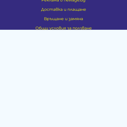
Доставка и плащане
Връщане и замяна
Общи условия за ползване
Политиката за поверителност
Политика за използване на бисквитки
При възникване на спор, свързан с покупка онлайн,
можете да ползвате сайта ОРС
Вашите права
Отказ от сделка
VALIVAL - ИЗРАБОТКА НА ИНТЕРНЕТ ПОРТАЛ
За Нас
Карта на сайта
Контакти
Духовно развитие