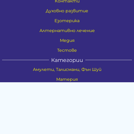
Контакти
Духовно развитие
Езотерика
Алтернативно лечение
Медия
Тестове
Категории
Амулети, Талисмани, Фън Шуй
Материя
Бижута
Ритуални предмети
Здраве
Натурална козметика
Пособия