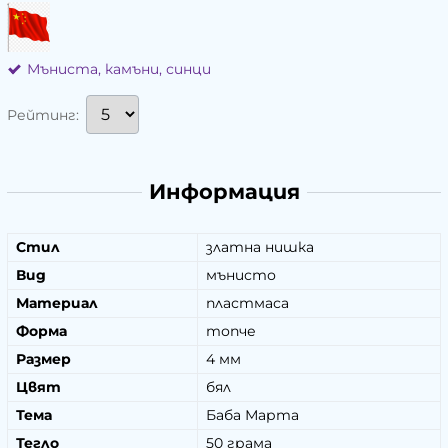
Мъниста, камъни, синци
Рейтинг:
Информация
Стил
златна нишка
Вид
мънисто
Материал
пластмаса
Форма
топче
Размер
4 мм
Цвят
бял
Тема
Баба Марта
Тегло
50 грама