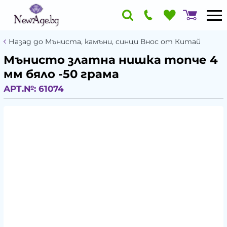
Назад до Мъниста, камъни, синци Внос от Китай
Мънисто златна нишка топче 4
мм бяло -50 грама
АРТ.№:
61074