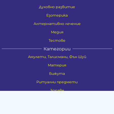
Духовно развитие
Езотерика
Алтернативно лечение
Медия
Тестове
Категории
Амулети, Талисмани, Фън Шуй
Материя
Бижута
Ритуални предмети
Здраве
Натурална козметика
Пособия