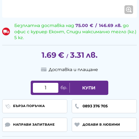
Безплатна доставка над
75.00
€
/
146.69
лв.
до
офис с куриер Еконт, Спиди максимално тегло (кг.)
5 кг.
1.69
€
3.31
лв.
/
Доставка и плащане
бр.
КУПИ
0893 376 705
БЪРЗА ПОРЪЧКА
НАПРАВИ ЗАПИТВАНЕ
ДОБАВИ В ЛЮБИМИ