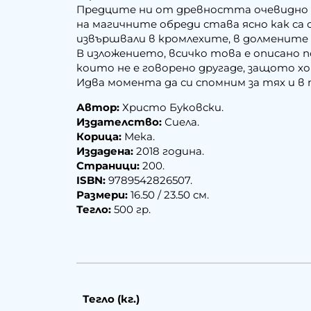
Предците ни от древността очевидно с
на магичните обреди става ясно как са 
извършвали в кромлехите, в долмените 
В изложението, всичко това е описано п
които не е говорено другаде, защото хо
Идва момента да си спомним за тях и в 
Автор:
Христо Буковски.
Издателство:
Сиела.
Корица:
Мека.
Издадена:
2018 година.
Страници:
200.
ISBN:
9789542826507.
Размери:
16.50 / 23.50 см.
Тегло:
500 гр.
Тегло (кг.)