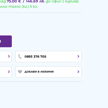
над
75.00
€
/
146.69
лв.
до офис с куриер
о тегло (кг.) 5 кг.
И
0893 376 705
ДОБАВИ В ЛЮБИМИ