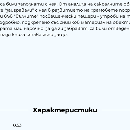
а били запознати с нея. От анализа на сакралните 
се "заигравали" с нея в развитието на храмовете по
и във "вълчите" посвещенчески пещери - утроби на 
одробно, подкрепено със снимков материал на обекти,
рата май нарочно, за да ги забравят, са били отведен
тази книга става ясно защо.
Характеристики
0.53