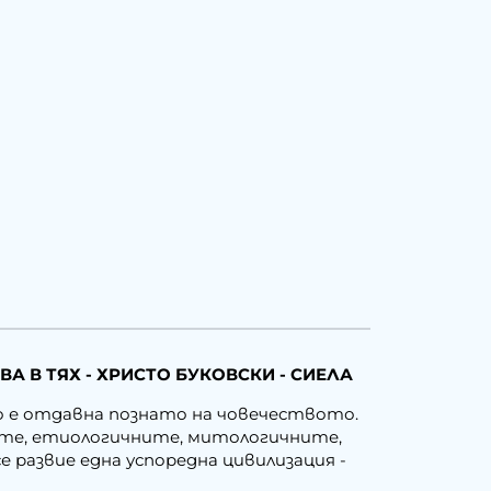
А В ТЯХ - ХРИСТО БУКОВСКИ - СИЕЛА
о е отдавна познато на човечеството.
ните, етиологичните, митологичните,
развие една успоредна цивилизация -