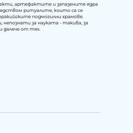
обекти, артефактите и запазените ядра
средством ритуалите, които са се
тракийските подмогилни храмове.
 непознати за науката - такива, за
и далече от тях.