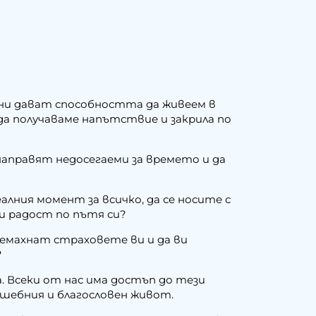
 ни дават способността да живеем в
 да получаваме напътствие и закрила по
 направят недосегаеми за времето и да
лния момент за всичко, да се носите с
и радост по пътя си?
ремахнат страховете ви и да ви
?
а. Всеки от нас има достъп до тези
лшебния и благословен живот.