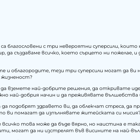
 са благословени с три невероятни суперсили, които
, да създаваме всичко, което сърцето ни пожелае, и
ете и облагородите, тези три суперсили могат да ви
а жизненост?
да вземете най-добрите решения, да откривате идеа
жно най-добрия начин и да преживявате вълшебства 
т да подобрят здравето ви, да облекчат стреса, да п
ато ви помагат да изпълнявате житейската си мисия
че всичко това може да бъде вярно, но наистина е так
вити, могат да ни изстрелят във висините на най-въ