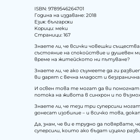
ІЅВN: 9789546264701
Гoдинa нa издaвaнe: 2018
Eзиĸ: бългapcĸи
Kopици: меки
Cтpaници: 167
Знаете ли, че всички човешки същества
състояние на спокойствие и душевен мир
време на житейското ни пътуване?
Знаете ли, че ако съумеете да ги разви
ви дарят с вечна младост и безграничн
И освен това те могат да ви помогнат 
потока на живота в синхрон и по възмо
Знаете ли, че тези три суперсили мога
донесат изобилие – и всичко това, док
Да, знам, че ви е трудно да повярвате, 
суперсили, които ако бъдат изцяло раз