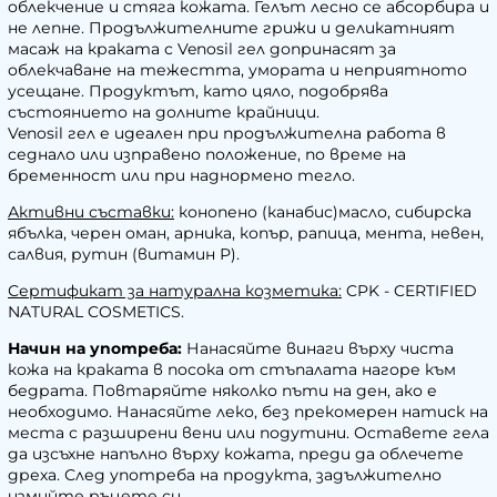
облекчение и стяга кожата. Гелът лесно се абсорбира и
не лепне. Продължителните грижи и деликатният
масаж на краката с Venosil гел допринасят за
облекчаване на тежестта, умората и неприятното
усещане. Продуктът, като цяло, подобрява
състоянието на долните крайници.
Venosil гел е идеален при продължителна работа в
седнало или изправено положение, по време на
бременност или при наднормено тегло.
Активни съставки:
конопено (канабис)масло, сибирска
ябълка, черен оман, арника, копър, рапица, мента, невен,
салвия, рутин (витамин Р).
Сертификат за натурална козметика:
CPK - CERTIFIED
NATURAL COSMETICS.
Начин на употреба:
Нанасяйте винаги върху чиста
кожа на краката в посока от стъпалата нагоре към
бедрата. Повтаряйте няколко пъти на ден, ако е
необходимо. Нанасяйте леко, без прекомерен натиск на
места с разширени вени или подутини. Оставете гела
да изсъхне напълно върху кожата, преди да облечете
дреха. След употреба на продукта, задължително
измийте ръцете си.