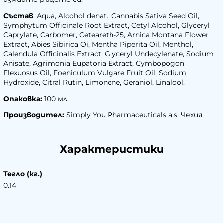
Състав
: Aqua, Alcohol denat., Cannabis Sativa Seed Oil,
Symphytum Officinale Root Extract, Cetyl Alcohol, Glyceryl
Caprylate, Carbomer, Ceteareth-25, Arnica Montana Flower
Extract, Abies Sibirica Oi, Mentha Piperita Oil, Menthol,
Calendula Officinalis Extract, Glyceryl Undecylenate, Sodium
Anisate, Agrimonia Eupatoria Extract, Cymbopogon
Flexuosus Oil, Foeniculum Vulgare Fruit Oil, Sodium
Hydroxide, Citral Rutin, Limonene, Geraniol, Linalool.
Опаковка:
100 мл.
Производител:
Simply You Pharmaceuticals a.s, Чехия.
Характеристики
Тегло (кг.)
0.14