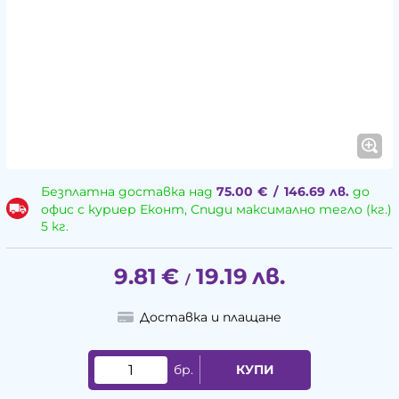
Безплатна доставка над
75.00
€
/
146.69
лв.
до
офис с куриер Еконт, Спиди максимално тегло (кг.)
5 кг.
9.81
€
19.19
лв.
/
Доставка и плащане
бр.
КУПИ