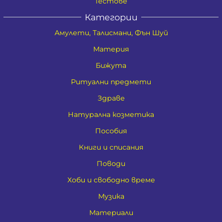
Тестове
Категории
Амулети, Талисмани, Фън Шуй
Материя
Бижута
Ритуални предмети
Здраве
Натурална козметика
Пособия
Книги и списания
Поводи
Хоби и свободно време
Музика
Материали