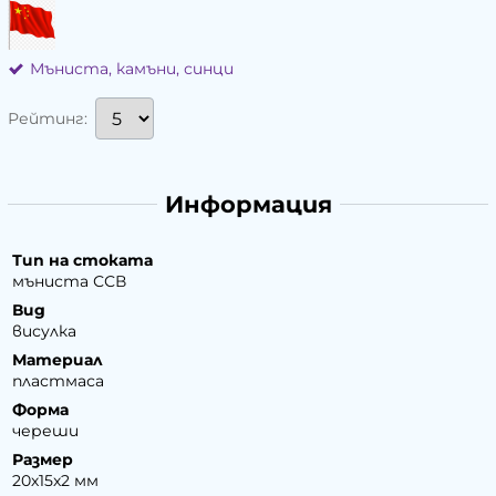
Мъниста, камъни, синци
Рейтинг:
Информация
Тип на стоката
мъниста ССВ
Вид
висулка
Материал
пластмаса
Форма
череши
Размер
20х15х2 мм