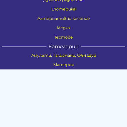
Езотерика
Алтернативно лечение
Медия
Тестове
Категории
Амулети, Талисмани, Фън Шуй
Материя
Бижута
Ритуални предмети
Здраве
Натурална козметика
Пособия
Книги и списания