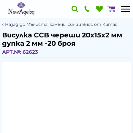
Назад до Мъниста, камъни, синци Внос от Китай
Висулка CCB череши 20x15x2 мм
дупка 2 мм -20 броя
АРТ.№:
62623